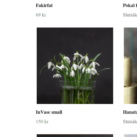
Fakirfat
Pokal 
69 kr
Slutsål
InVase small
Hanata
150 kr
Slutsål