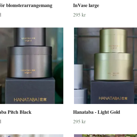
för blomsterarrangemang
InVase large
d
295 kr
ba Pitch Black
Hanataba - Light Gold
d
295 kr