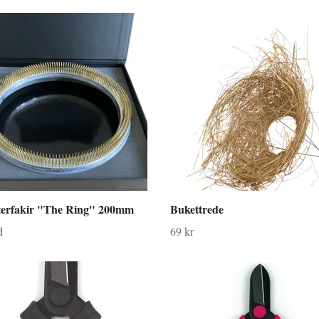
terfakir "The Ring" 200mm
Bukettrede
d
69 kr