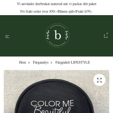
Vi använder återbrukat material när vi packar ditt paket
Fri frakt order över 850:-/Hämta själv/Frakt fr59,-
0
Hem
Färganalys
Färgpalett LIFESTYLE